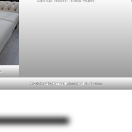
Mavi Kadife Buharlı Koltuk Yıkama
ma
Siyah Kadife Kumaş Buharlı Koltuk Yıkama