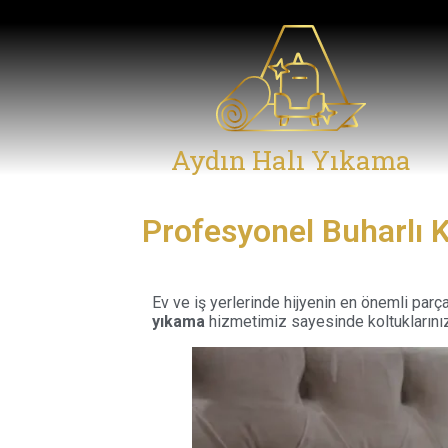
Aydın Halı Yıkama
Profesyonel Buharlı 
Ev ve iş yerlerinde hijyenin en önemli parçal
yıkama
hizmetimiz sayesinde koltuklarınız