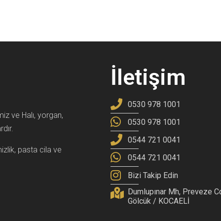
İletişim
0530 978 1001
iz ve Halı, yorgan,
0530 978 1001
dır.
0544 721 0041
zlik, pasta cila ve
0544 721 0041
Bizi Takip Edin
Dumlupınar Mh, Preveze C
Gölcük / KOCAELİ