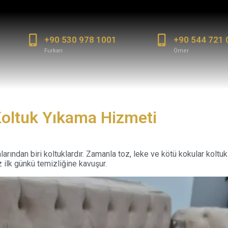
+90 530 978 1001
+90 544 721 
Furkan
Ömer
Koltuk Yıkama Hizmeti
arından biri koltuklardır. Zamanla toz, leke ve kötü kokular koltukla
 ilk günkü temizliğine kavuşur.