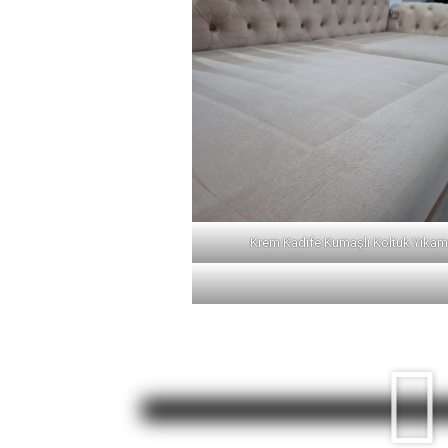
Krem Kadife Kumaşlı Koltuk Yıka